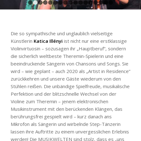
1
2
3
4
5
6
7
8
9
10
11
12
13
14
15
1
Die so sympathische und unglaublich vielseitige
Künstlerin
Katica Illényi
ist nicht nur eine erstklassige
Violinvirtuosin – sozusagen ihr „Hauptberuf“, sondern
die sicherlich weltbeste Theremin-Spielerin und eine
beeindruckende Sängerin von Chansons und Songs. Sie
wird – wie geplant – auch 2020 als „Artist in Residence“
zurückkehren und unsere Gäste wiederum von den
Stühlen reißen. Die unbändige Spielfreude, musikalische
Perfektion und der blitzschnelle Wechsel von der
Violine zum Theremin – jenem elektronischen
Musikinstrument mit den berückenden Klängen, das
berührungsfrei gespielt wird – kurz danach ans
Mikrofon als Sängerin und wirbelnde Step-Tänzerin
lassen ihre Auftritte zu einem unvergesslichen Erlebnis
werden! Die MUSIKWELTEN sind stolz, dass es „uns