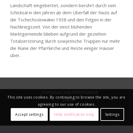
Landschaft eingebettet, sondern berührt durch sein
Schicksal in den Jahren ab dem Überfall der Nazis auf
die Tschechoslowakei 1938 und den Folgen in der
Nachkriegszeit. Von der einst blühenden
Marktgemeinde blieben aufgrund der gezielten
Totalzerstörung durch sowjetische Truppen nur mehr
die Ruine der Pfarrkirche und Reste einiger Häuser
über.
Impressum und Vereinszweck
This site uses cookies. By continuing to browse the site, you are
Presse
agreeing to our use of cookies.
Accept settings
Hide notification only
Settings
Informationspflicht laut §5 E-Commerce Gesetz und Offenlegungspflicht laut §25
Mediengesetz.