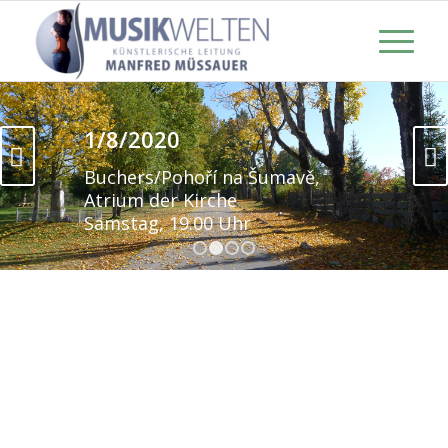
1/8/2020
Next
Buchers/Pohoří na Šumavě,
Atrium der Kirche
Samstag, 19.00 Uhr
1
2
3
4