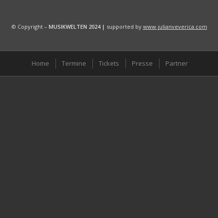
© Copyright –
MUSIKWELTEN
2024 |
supported by
www.julianveverica.com
Home
Termine
Tickets
Presse
Partner