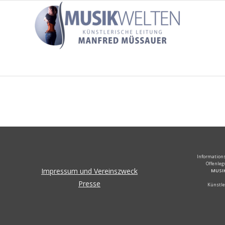
Informations
Offenleg
Impressum und Vereinszweck
MUSIK
Presse
Künstle