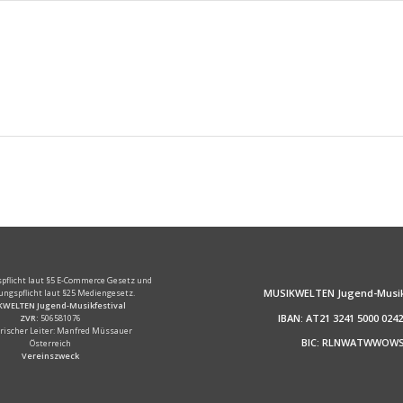
pflicht laut §5 E-Commerce Gesetz und
MUSIKWELTEN Jugend-Musikf
ungspflicht laut §25 Mediengesetz.
WELTEN Jugend-Musikfestival
IBAN: AT21 3241 5000 0242
ZVR:
506581076
rischer Leiter: Manfred Müssauer
BIC: RLNWATWWOW
Österreich
Vereinszweck