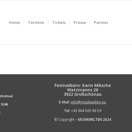
Home
Termine
Tickets
Presse
Partner
Festivalbüro: Karin Miksche
Watzmanns 26
3922 Großschönau
estival
E-Mail:
info@musikwelten.eu
 5346
Tel:
+43 664 565 86 59
S
© Copyright –
MUSIKWELTEN
2024